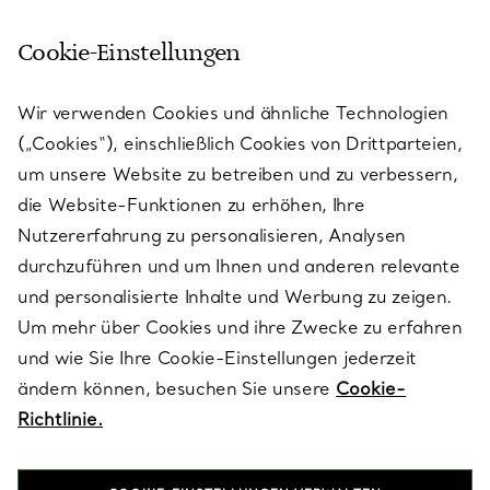
Cookie-Einstellungen
KUNDENSERVICE
Wir verwenden Cookies und ähnliche Technologien
(„Cookies“), einschließlich Cookies von Drittparteien,
SERVICES
um unsere Website zu betreiben und zu verbessern,
die Website-Funktionen zu erhöhen, Ihre
Nutzererfahrung zu personalisieren, Analysen
ÜBER TIFFANY & CO.
durchzuführen und um Ihnen und anderen relevante
und personalisierte Inhalte und Werbung zu zeigen.
Um mehr über Cookies und ihre Zwecke zu erfahren
RECHTLICHE HINWEISE
und wie Sie Ihre Cookie-Einstellungen jederzeit
ändern können, besuchen Sie unsere
Cookie-
Richtlinie.
FOLGEN SIE UNS