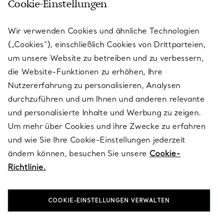
Cookie-Einstellungen
KUNDENSERVICE
Wir verwenden Cookies und ähnliche Technologien
(„Cookies“), einschließlich Cookies von Drittparteien,
SERVICES
um unsere Website zu betreiben und zu verbessern,
die Website-Funktionen zu erhöhen, Ihre
Nutzererfahrung zu personalisieren, Analysen
ÜBER TIFFANY & CO.
durchzuführen und um Ihnen und anderen relevante
und personalisierte Inhalte und Werbung zu zeigen.
Um mehr über Cookies und ihre Zwecke zu erfahren
RECHTLICHE HINWEISE
und wie Sie Ihre Cookie-Einstellungen jederzeit
ändern können, besuchen Sie unsere
Cookie-
Richtlinie.
FOLGEN SIE UNS
COOKIE-EINSTELLUNGEN VERWALTEN
Standort ändern: