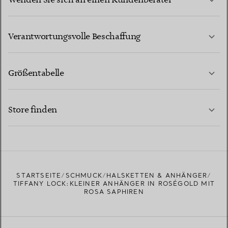
Wenden Sie sich an einen Kundenberater
MEHR ERFAHREN
Verantwortungsvolle Beschaffung
Größentabelle
KONTAKTIEREN SIE UNS
MEHR ERFAHREN
Store finden
MEHR ERFAHREN
EINEN STORE IN IHRER NÄHE FINDEN
STARTSEITE
SCHMUCK
HALSKETTEN & ANHÄNGER
TIFFANY LOCK:KLEINER ANHÄNGER IN ROSÉGOLD MIT
ROSA SAPHIREN