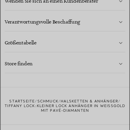
Wenden Sie sich an einen Kundenberater
MEHR ERFAHREN
Verantwortungsvolle Beschaffung
Größentabelle
KONTAKTIEREN SIE UNS
MEHR ERFAHREN
Store finden
MEHR ERFAHREN
EINEN STORE IN IHRER NÄHE FINDEN
STARTSEITE
SCHMUCK
HALSKETTEN & ANHÄNGER
TIFFANY LOCK:KLEINER LOCK ANHÄNGER IN WEISSGOLD M
IT PAVÉ-DIAMANTEN