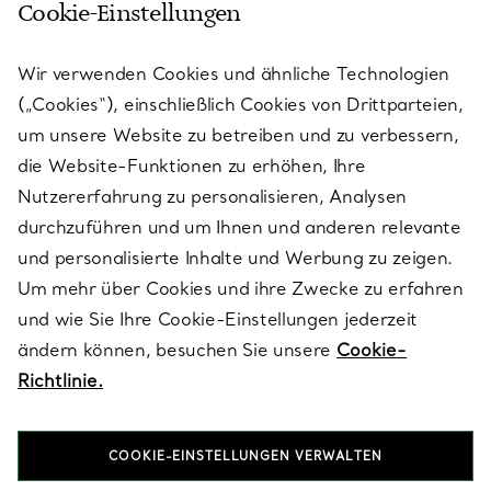
Cookie-Einstellungen
KUNDENSERVICE
Wir verwenden Cookies und ähnliche Technologien
(„Cookies“), einschließlich Cookies von Drittparteien,
SERVICES
um unsere Website zu betreiben und zu verbessern,
die Website-Funktionen zu erhöhen, Ihre
Nutzererfahrung zu personalisieren, Analysen
ÜBER TIFFANY & CO.
durchzuführen und um Ihnen und anderen relevante
und personalisierte Inhalte und Werbung zu zeigen.
Um mehr über Cookies und ihre Zwecke zu erfahren
RECHTLICHE HINWEISE
und wie Sie Ihre Cookie-Einstellungen jederzeit
ändern können, besuchen Sie unsere
Cookie-
Richtlinie.
FOLGEN SIE UNS
COOKIE-EINSTELLUNGEN VERWALTEN
Standort ändern: