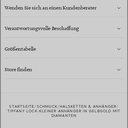
Wenden Sie sich an einen Kundenberater
MEHR ERFAHREN
Verantwortungsvolle Beschaffung
Größentabelle
KONTAKTIEREN SIE UNS
MEHR ERFAHREN
Store finden
MEHR ERFAHREN
EINEN STORE IN IHRER NÄHE FINDEN
STARTSEITE
SCHMUCK
HALSKETTEN & ANHÄNGER
TIFFANY LOCK:KLEINER ANHÄNGER IN GELBGOLD MIT
DIAMANTEN