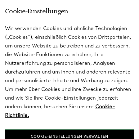
Cookie-Einstellungen
KUNDENSERVICE
Wir verwenden Cookies und ähnliche Technologien
(„Cookies“), einschließlich Cookies von Drittparteien,
SERVICES
um unsere Website zu betreiben und zu verbessern,
die Website-Funktionen zu erhöhen, Ihre
Nutzererfahrung zu personalisieren, Analysen
ÜBER TIFFANY & CO.
durchzuführen und um Ihnen und anderen relevante
und personalisierte Inhalte und Werbung zu zeigen.
Um mehr über Cookies und ihre Zwecke zu erfahren
RECHTLICHE HINWEISE
und wie Sie Ihre Cookie-Einstellungen jederzeit
ändern können, besuchen Sie unsere
Cookie-
Richtlinie.
FOLGEN SIE UNS
COOKIE-EINSTELLUNGEN VERWALTEN