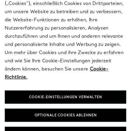
(„Cookies“), einschließlich Cookies von Drittparteien,
SERVICES
um unsere Website zu betreiben und zu verbessern,
die Website-Funktionen zu erhöhen, Ihre
Nutzererfahrung zu personalisieren, Analysen
ÜBER TIFFANY & CO.
durchzuführen und um Ihnen und anderen relevante
und personalisierte Inhalte und Werbung zu zeigen.
Um mehr über Cookies und ihre Zwecke zu erfahren
RECHTLICHE HINWEISE
und wie Sie Ihre Cookie-Einstellungen jederzeit
ändern können, besuchen Sie unsere
Cookie-
Richtlinie.
FOLGEN SIE UNS
COOKIE-EINSTELLUNGEN VERWALTEN
Standort ändern:
OPTIONALE COOKIES ABLEHNEN
T&Co. 2026