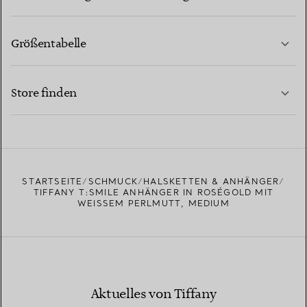
Größentabelle
KONTAKTIEREN SIE UNS
MEHR ERFAHREN
Store finden
MEHR ERFAHREN
EINEN STORE IN IHRER NÄHE FINDEN
STARTSEITE
SCHMUCK
HALSKETTEN & ANHÄNGER
TIFFANY T:SMILE ANHÄNGER IN ROSÉGOLD MIT
WEISSEM PERLMUTT, MEDIUM
Aktuelles von Tiffany