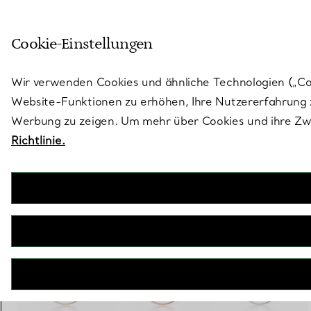
Treten Sie ein in die Welt von 
Cookie-Einstellungen
Gehen Sie auf die Seite „Stores“
Wir verwenden Cookies und ähnliche Technologien („Cook
Website-Funktionen zu erhöhen, Ihre Nutzererfahrung z
Werbung zu zeigen. Um mehr über Cookies und ihre Zwe
Richtlinie.
Tiffany T
Smile Anhänger in Roségold, Small
€ 1.600
inkl. MwSt