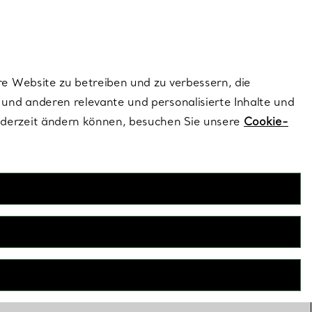
ionen und exklusive Updates an.
Kontaktieren Sie un
Melden Sie sich
re Website zu betreiben und zu verbessern, die
und anderen relevante und personalisierte Inhalte und
ederzeit ändern können, besuchen Sie unsere
Cookie-