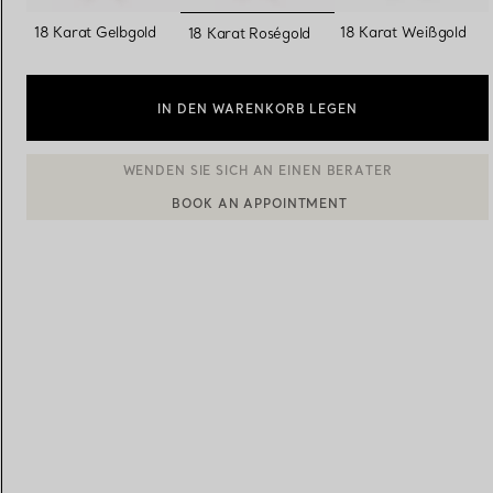
ausgewählt
18 Karat Gelbgold
18 Karat Weißgold
18 Karat Roségold
Eheringe für Damen
Eheringe für Herren
IN DEN WARENKORB LEGEN
Vereinbaren Sie Ihren
Termin
mit e
BOOK AN APPOINTMENT
EINEN KUNDENBERATER KONTAKTIEREN ODER EINEN TERM