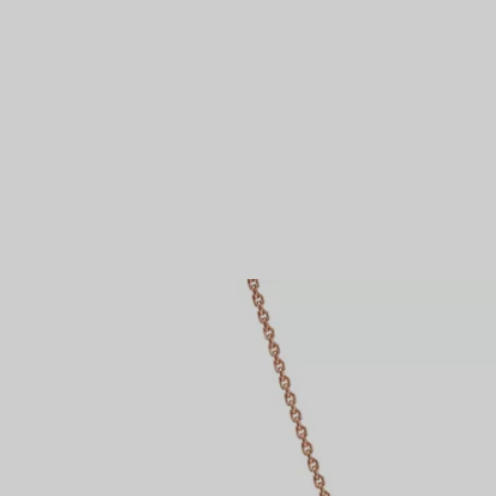
Partnerringe
Eternity Ringe
inem Tiffany-Diamantenexperten.