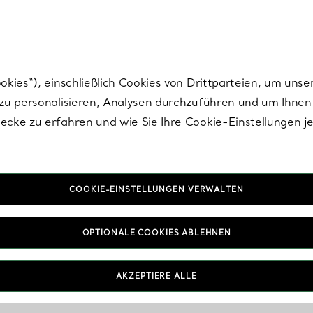
Tiffany.
Melden Sie
sich für die neuesten Nachrichten, kuratierte Inspirat
ies“), einschließlich Cookies von Drittparteien, um unse
u personalisieren, Analysen durchzuführen und um Ihnen 
cke zu erfahren und wie Sie Ihre Cookie-Einstellungen j
COOKIE-EINSTELLUNGEN VERWALTEN
OPTIONALE COOKIES ABLEHNEN
AKZEPTIERE ALLE
IN VEREINBAREN