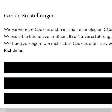
Treten Sie ein in die Welt von 
Cookie-Einstellungen
Gehen Sie auf die Seite „Stores“
Wir verwenden Cookies und ähnliche Technologien („Cook
Website-Funktionen zu erhöhen, Ihre Nutzererfahrung z
Werbung zu zeigen. Um mehr über Cookies und ihre Zwe
Richtlinie.
Tiffany T
T One Circle Anhänger in Roségold, Small
€ 4.800
inkl. MwSt
IN DEN WARENKORB LEGEN
BOOK AN APPOINTMENT
EINEN KUNDENBERATER KONTAKTIEREN ODER EINEN TERM