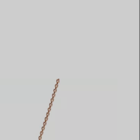
Elsa Peretti®
Tipps zur Auswahl eines
Eherings