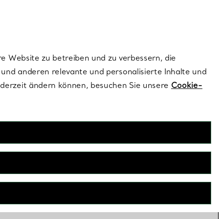
ionen und exklusive Updates an.
Kontaktieren Sie un
Melden Sie sich
re Website zu betreiben und zu verbessern, die
und anderen relevante und personalisierte Inhalte und
ederzeit ändern können, besuchen Sie unsere
Cookie-