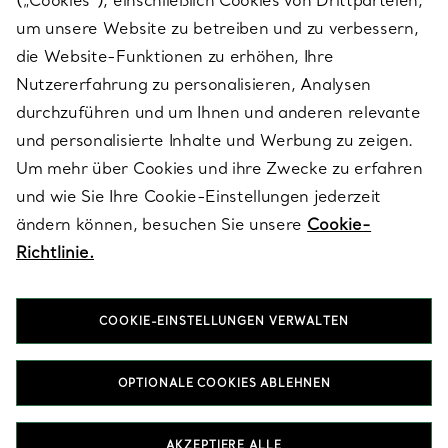
(„Cookies“), einschließlich Cookies von Drittparteien,
SERVICES
um unsere Website zu betreiben und zu verbessern,
die Website-Funktionen zu erhöhen, Ihre
Nutzererfahrung zu personalisieren, Analysen
ÜBER TIFFANY & CO.
durchzuführen und um Ihnen und anderen relevante
und personalisierte Inhalte und Werbung zu zeigen.
Um mehr über Cookies und ihre Zwecke zu erfahren
RECHTLICHE HINWEISE
und wie Sie Ihre Cookie-Einstellungen jederzeit
ändern können, besuchen Sie unsere
Cookie-
Richtlinie.
FOLGEN SIE UNS
COOKIE-EINSTELLUNGEN VERWALTEN
Standort ändern:
OPTIONALE COOKIES ABLEHNEN
T&Co. 2026
AKZEPTIERE ALLE