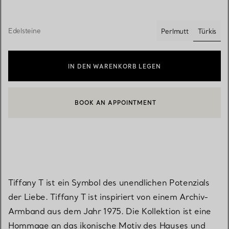
Edelsteine
Türkis
Perlmutt
ausgew
IN DEN WARENKORB LEGEN
BOOK AN APPOINTMENT
EINEN KUNDENBERATER KONTAKTIEREN ODER EINEN TERMI
Tiffany T ist ein Symbol des unendlichen Potenzials
der Liebe. Tiffany T ist inspiriert von einem Archiv-
Armband aus dem Jahr 1975. Die Kollektion ist eine
Hommage an das ikonische Motiv des Hauses und