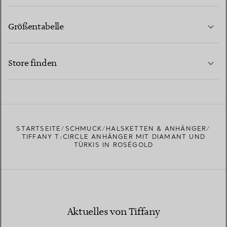
Größentabelle
KONTAKTIEREN SIE UNS
MEHR ERFAHREN
Store finden
MEHR ERFAHREN
EINEN STORE IN IHRER NÄHE FINDEN
STARTSEITE
SCHMUCK
HALSKETTEN & ANHÄNGER
TIFFANY T:CIRCLE ANHÄNGER MIT DIAMANT UND
TÜRKIS IN ROSÉGOLD
Aktuelles von Tiffany