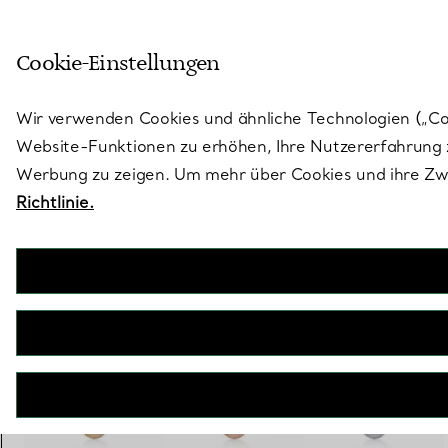
Treten Sie ein in die Welt von 
Cookie-Einstellungen
Gehen Sie auf die Seite „Stores“
Wir verwenden Cookies und ähnliche Technologien („Cook
Website-Funktionen zu erhöhen, Ihre Nutzererfahrung z
Werbung zu zeigen. Um mehr über Cookies und ihre Zwe
Richtlinie.
Tiffany T
T One Circle Anhänger in Weißgold mit Pavé-Diamanten
€ 12.900
inkl. MwSt