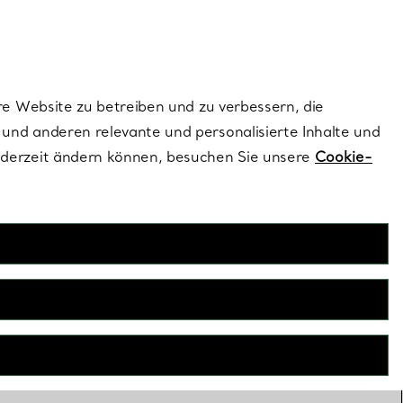
ionen und exklusive Updates an.
Kontaktieren Sie un
Melden Sie sich
re Website zu betreiben und zu verbessern, die
und anderen relevante und personalisierte Inhalte und
ederzeit ändern können, besuchen Sie unsere
Cookie-