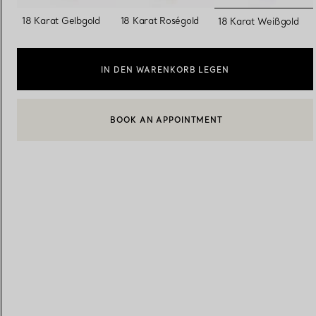
ausgewäh
18 Karat Gelbgold
18 Karat Roségold
18 Karat Weißgold
Eheringe für Damen
Eheringe für Herren
IN DEN WARENKORB LEGEN
Vereinbaren Sie Ihren
Termin
mit e
BOOK AN APPOINTMENT
EINEN KUNDENBERATER KONTAKTIEREN ODER EINEN TERM