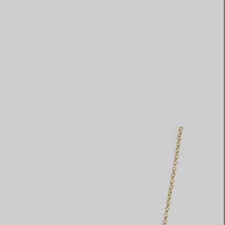
Elsa Peretti®
Tipps zur Auswahl eines
Eherings