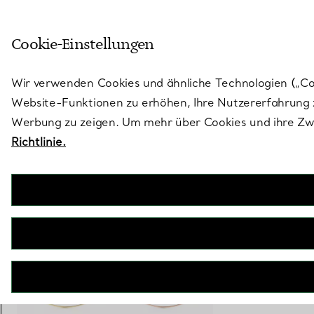
Treten Sie ein in die Welt von 
Cookie-Einstellungen
Gehen Sie auf die Seite „Stores“
Wir verwenden Cookies und ähnliche Technologien („Cook
Website-Funktionen zu erhöhen, Ihre Nutzererfahrung z
Werbung zu zeigen. Um mehr über Cookies und ihre Zwe
Richtlinie.
Tiffany T
Smile Anhänger in Gelbgold, Large
€ 1.900
inkl. MwSt