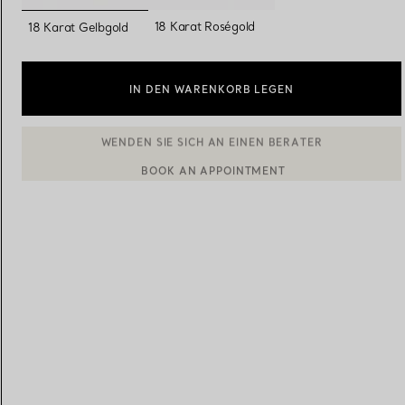
ausgewählt
18 Karat Roségold
18 Karat Gelbgold
Eheringe für Damen
Eheringe für Herren
IN DEN WARENKORB LEGEN
Vereinbaren Sie Ihren
Termin
mit e
BOOK AN APPOINTMENT
EINEN KUNDENBERATER KONTAKTIEREN ODER EINEN TERM