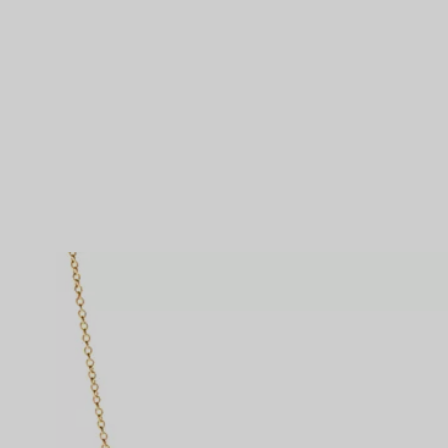
Partnerringe
Eternity Ringe
inem Tiffany-Diamantenexperten.
IN VEREINBAREN