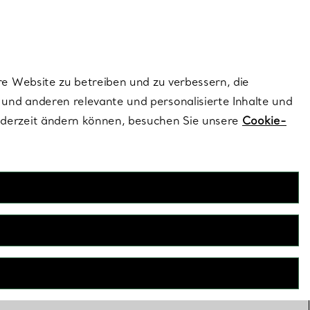
ionen und exklusive Updates an.
Kontaktieren Sie un
Melden Sie sich
re Website zu betreiben und zu verbessern, die
und anderen relevante und personalisierte Inhalte und
ederzeit ändern können, besuchen Sie unsere
Cookie-