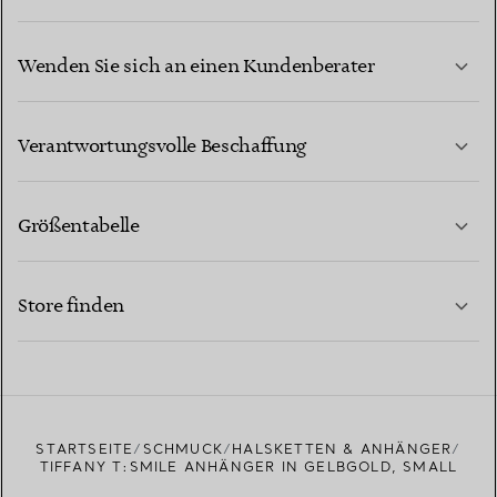
Wenden Sie sich an einen Kundenberater
MEHR ERFAHREN
Verantwortungsvolle Beschaffung
Größentabelle
KONTAKTIEREN SIE UNS
MEHR ERFAHREN
Store finden
MEHR ERFAHREN
EINEN STORE IN IHRER NÄHE FINDEN
STARTSEITE
SCHMUCK
HALSKETTEN & ANHÄNGER
TIFFANY T:SMILE ANHÄNGER IN GELBGOLD, SMALL