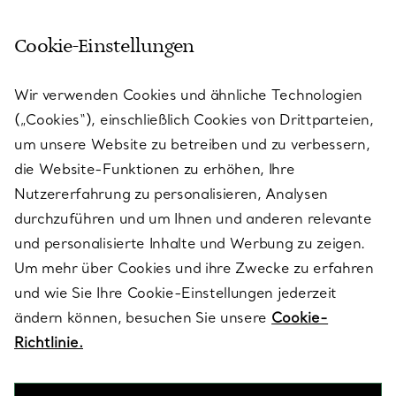
Cookie-Einstellungen
KUNDENSERVICE
Wir verwenden Cookies und ähnliche Technologien
(„Cookies“), einschließlich Cookies von Drittparteien,
SERVICES
um unsere Website zu betreiben und zu verbessern,
die Website-Funktionen zu erhöhen, Ihre
Nutzererfahrung zu personalisieren, Analysen
ÜBER TIFFANY & CO.
durchzuführen und um Ihnen und anderen relevante
und personalisierte Inhalte und Werbung zu zeigen.
Um mehr über Cookies und ihre Zwecke zu erfahren
RECHTLICHE HINWEISE
und wie Sie Ihre Cookie-Einstellungen jederzeit
ändern können, besuchen Sie unsere
Cookie-
Richtlinie.
FOLGEN SIE UNS