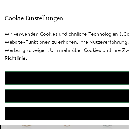
Treten Sie ein in die Welt von 
Cookie-Einstellungen
Gehen Sie auf die Seite „Stores“
Wir verwenden Cookies und ähnliche Technologien („Cook
Website-Funktionen zu erhöhen, Ihre Nutzererfahrung z
Werbung zu zeigen. Um mehr über Cookies und ihre Zwe
Richtlinie.
Tiffany T
Smile Anhänger in Gelbgold mit Diamanten
€ 2.500
inkl. MwSt