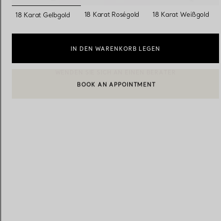
ausgewählt
18 Karat Roségold
18 Karat Weißgold
18 Karat Gelbgold
Eheringe für Damen
Eheringe für Herren
IN DEN WARENKORB LEGEN
Vereinbaren Sie Ihren
Termin
mit e
BOOK AN APPOINTMENT
EINEN KUNDENBERATER KONTAKTIEREN ODER EINEN TERM