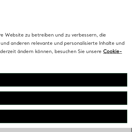
ionen und exklusive Updates an.
Kontaktieren Sie un
Melden Sie sich
re Website zu betreiben und zu verbessern, die
und anderen relevante und personalisierte Inhalte und
ederzeit ändern können, besuchen Sie unsere
Cookie-