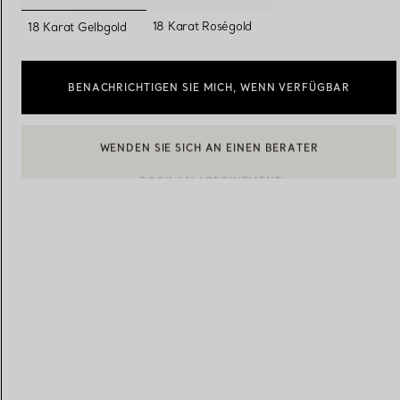
ausgewählt
18 Karat Roségold
18 Karat Gelbgold
Eheringe für Damen
Eheringe für Herren
BENACHRICHTIGEN SIE MICH, WENN VERFÜGBAR
Vereinbaren Sie Ihren
Termin
mit e
BOOK AN APPOINTMENT
EINEN KUNDENBERATER KONTAKTIEREN ODER EINEN TERM