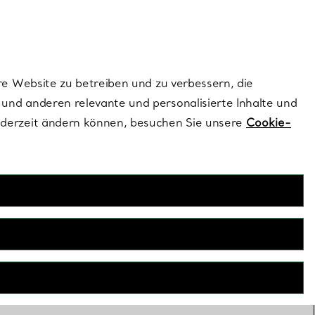
ionen und exklusive Updates an.
Kontaktieren Sie un
Melden Sie sich
re Website zu betreiben und zu verbessern, die
und anderen relevante und personalisierte Inhalte und
ederzeit ändern können, besuchen Sie unsere
Cookie-