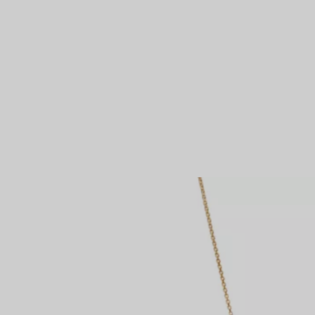
Partnerringe
Eternity Ringe
inem Tiffany-Diamantenexperten.
IN VEREINBAREN