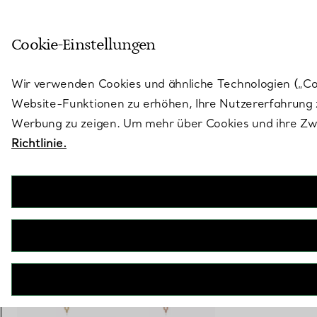
Treten Sie ein in die Welt von 
Cookie-Einstellungen
Gehen Sie auf die Seite „Stores“
Wir verwenden Cookies und ähnliche Technologien („Cook
Website-Funktionen zu erhöhen, Ihre Nutzererfahrung z
Werbung zu zeigen. Um mehr über Cookies und ihre Zwe
Richtlinie.
Tiffany Titan by Pharrell Williams
Anhänger in Gelbgold mit Diamanten
€ 9.700
inkl. MwSt