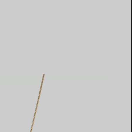
Elsa Peretti®
Tipps zur Auswahl eines
Eherings