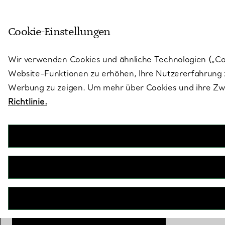
Treten Sie ein in die Welt von 
Cookie-Einstellungen
Gehen Sie auf die Seite „Stores“
Wir verwenden Cookies und ähnliche Technologien („Cook
Website-Funktionen zu erhöhen, Ihre Nutzererfahrung z
Werbung zu zeigen. Um mehr über Cookies und ihre Zwe
Richtlinie.
T&CO.®
Bandring
€ 2.400
inkl. MwSt
Größe
Größentabelle
6
IN DEN WARENKORB LEGEN