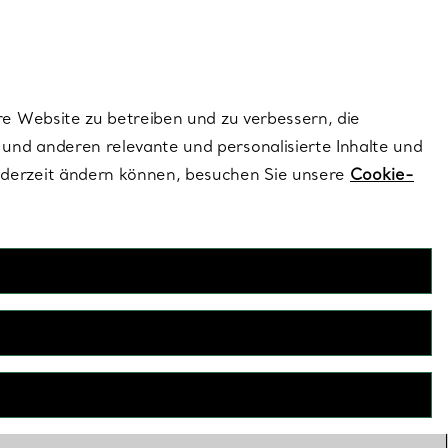
ionen und exklusive Updates an.
Kontaktieren Sie un
Melden Sie sich
re Website zu betreiben und zu verbessern, die
und anderen relevante und personalisierte Inhalte und
ederzeit ändern können, besuchen Sie unsere
Cookie-