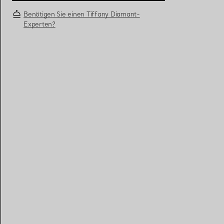
Benötigen Sie einen Tiffany Diamant-
Experten?
Eheringe für Damen
Eheringe für Herren
Vereinbaren Sie Ihren
Termin
mit e