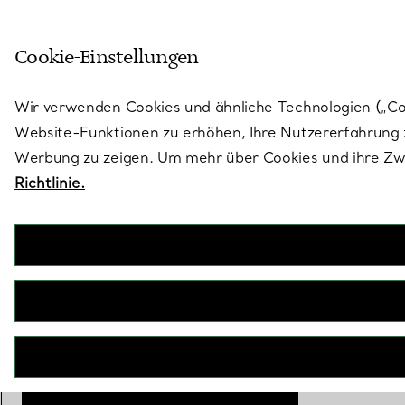
Treten Sie ein in die Welt von 
Cookie-Einstellungen
Gehen Sie auf die Seite „Stores“
Wir verwenden Cookies und ähnliche Technologien („Cook
Website-Funktionen zu erhöhen, Ihre Nutzererfahrung z
Werbung zu zeigen. Um mehr über Cookies und ihre Zwe
Richtlinie.
T&CO.®
Bandring
€ 3.100
inkl. MwSt
Größe
Größentabelle
6
IN DEN WARENKORB LEGEN