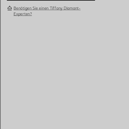
Benötigen Sie einen Tiffany Diamant-
Experten?
Eheringe für Damen
Eheringe für Herren
Vereinbaren Sie Ihren
Termin
mit e