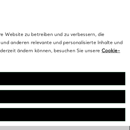
ionen und exklusive Updates an.
Kontaktieren Sie un
Melden Sie sich
re Website zu betreiben und zu verbessern, die
und anderen relevante und personalisierte Inhalte und
ederzeit ändern können, besuchen Sie unsere
Cookie-