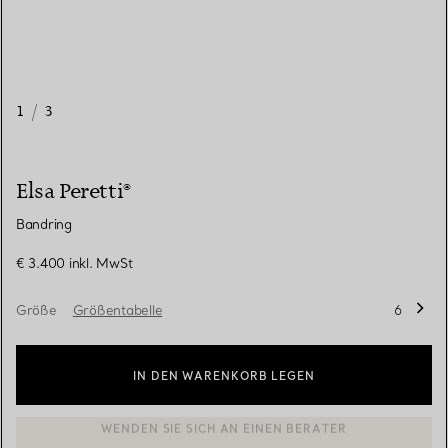
1
/
3
Elsa Peretti®
Bandring
€ 3.400
inkl. MwSt
Größe
Größentabelle
6
IN DEN WARENKORB LEGEN
BOOK AN APPOINTMENT