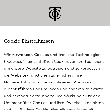
Cookie-Einstellungen
KUNDENSERVICE
Wir verwenden Cookies und ähnliche Technologien
(„Cookies“), einschließlich Cookies von Drittparteien,
SERVICES
um unsere Website zu betreiben und zu verbessern,
die Website-Funktionen zu erhöhen, Ihre
Nutzererfahrung zu personalisieren, Analysen
ÜBER TIFFANY & CO.
durchzuführen und um Ihnen und anderen relevante
und personalisierte Inhalte und Werbung zu zeigen.
Um mehr über Cookies und ihre Zwecke zu erfahren
RECHTLICHE HINWEISE
und wie Sie Ihre Cookie-Einstellungen jederzeit