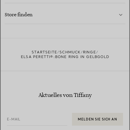
KONTAKTIEREN SIE UNS
MEHR ERFAHREN
Store finden
MEHR ERFAHREN
EINEN STORE IN IHRER NÄHE FINDEN
STARTSEITE
SCHMUCK
RINGE
ELSA PERETTI®:BONE RING IN GELBGOLD
Aktuelles von Tiffany
E-MAIL
MELDEN SIE SICH AN