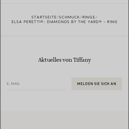
EINEN STORE IN IHRER NÄHE FINDEN
STARTSEITE
SCHMUCK
RINGE
ELSA PERETTI®: DIAMONDS BY THE YARD® – RING
Aktuelles von Tiffany
E-MAIL
MELDEN SIE SICH AN