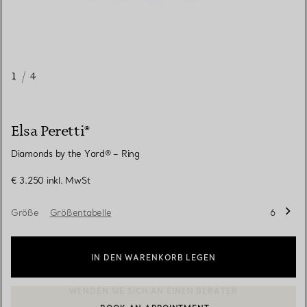
1
/
4
Elsa Peretti®
Diamonds by the Yard® – Ring
€ 3.250
inkl. MwSt
Größe
Größentabelle
6
IN DEN WARENKORB LEGEN
BOOK AN APPOINTMENT