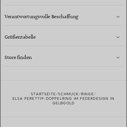
MEHR ERFAHREN
Verantwortungsvolle Beschaffung
Größentabelle
KONTAKTIEREN SIE UNS
MEHR ERFAHREN
Store finden
MEHR ERFAHREN
EINEN STORE IN IHRER NÄHE FINDEN
STARTSEITE
SCHMUCK
RINGE
ELSA PERETTI®:DOPPELRING IM FEDERDESIGN IN
GELBGOLD