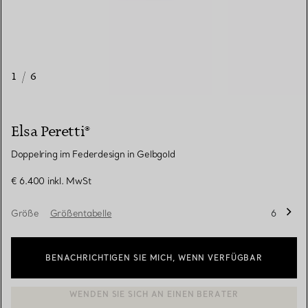
1
/
6
Elsa Peretti®
Doppelring im Federdesign in Gelbgold
€ 6.400
inkl. MwSt
Größe
Größentabelle
6
BENACHRICHTIGEN SIE MICH, WENN VERFÜGBAR
BOOK AN APPOINTMENT