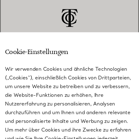
Cookie-Einstellungen
KUNDENSERVICE
Wir verwenden Cookies und ähnliche Technologien
(„Cookies“), einschließlich Cookies von Drittparteien,
SERVICES
um unsere Website zu betreiben und zu verbessern,
die Website-Funktionen zu erhöhen, Ihre
Nutzererfahrung zu personalisieren, Analysen
ÜBER TIFFANY & CO.
durchzuführen und um Ihnen und anderen relevante
und personalisierte Inhalte und Werbung zu zeigen.
Um mehr über Cookies und ihre Zwecke zu erfahren
RECHTLICHE HINWEISE
und wie Sie Ihre Cookie-Einstellungen jederzeit