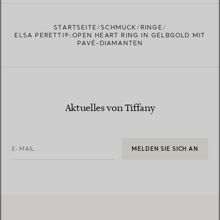
EINEN STORE IN IHRER NÄHE FINDEN
STARTSEITE
SCHMUCK
RINGE
ELSA PERETTI®:OPEN HEART RING IN GELBGOLD MIT
PAVÉ-DIAMANTEN
Aktuelles von Tiffany
E-MAIL
MELDEN SIE SICH AN