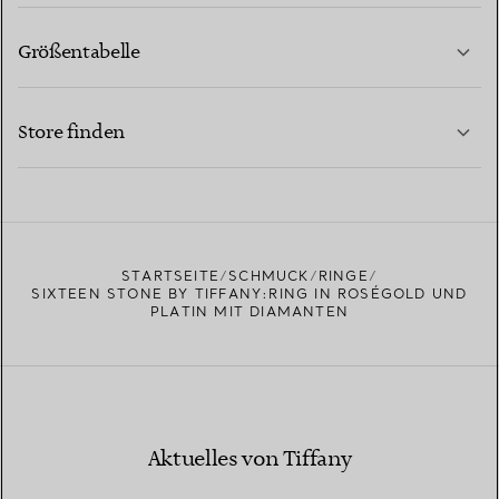
Größentabelle
KONTAKTIEREN SIE UNS
MEHR ERFAHREN
Store finden
MEHR ERFAHREN
EINEN STORE IN IHRER NÄHE FINDEN
STARTSEITE
SCHMUCK
RINGE
SIXTEEN STONE BY TIFFANY:RING IN ROSÉGOLD UND
PLATIN MIT DIAMANTEN
Aktuelles von Tiffany