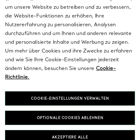
SERVICES
um unsere Website zu betreiben und zu verbessern,
die Website-Funktionen zu erhöhen, Ihre
Nutzererfahrung zu personalisieren, Analysen
ÜBER TIFFANY & CO.
durchzuführen und um Ihnen und anderen relevante
und personalisierte Inhalte und Werbung zu zeigen.
Um mehr über Cookies und ihre Zwecke zu erfahren
RECHTLICHE HINWEISE
und wie Sie Ihre Cookie-Einstellungen jederzeit
ändern können, besuchen Sie unsere
Cookie-
Richtlinie.
FOLGEN SIE UNS
COOKIE-EINSTELLUNGEN VERWALTEN
Standort ändern:
OPTIONALE COOKIES ABLEHNEN
T&Co. 2026
AKZEPTIERE ALLE