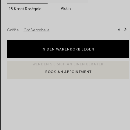
ausgewählt
Platin
18 Karat Roségold
Eheringe für Damen
Eheringe für Herren
Größe
Größentabelle
6
Vereinbaren Sie Ihren
Termin
mit e
IN DEN WARENKORB LEGEN
BOOK AN APPOINTMENT
EINEN KUNDENBERATER KONTAKTIEREN ODER EINEN TERM