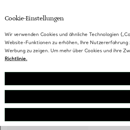
Treten Sie ein in die Welt von 
Cookie-Einstellungen
Gehen Sie auf die Seite „Stores“
Wir verwenden Cookies und ähnliche Technologien („Cook
Website-Funktionen zu erhöhen, Ihre Nutzererfahrung z
Werbung zu zeigen. Um mehr über Cookies und ihre Zwe
Richtlinie.
Bird on a Rock by Tiffany
Breiter Ring mit Flügeln in Roségold mit Diamanten
€ 22.000
inkl. MwSt