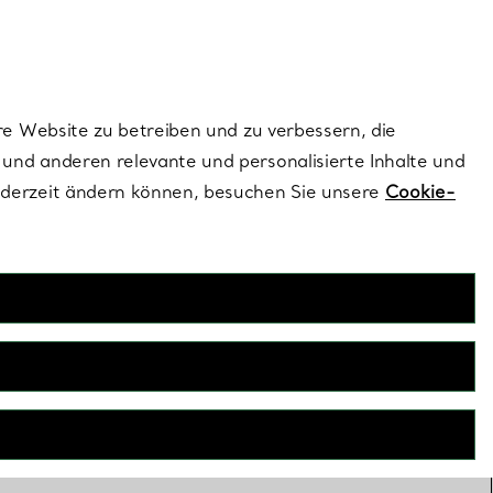
ionen und exklusive Updates an.
Kontaktieren Sie un
Melden Sie sich
re Website zu betreiben und zu verbessern, die
und anderen relevante und personalisierte Inhalte und
ederzeit ändern können, besuchen Sie unsere
Cookie-