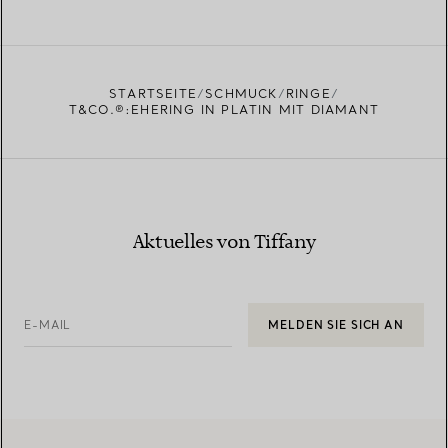
MEHR ERFAHREN
EINEN STORE IN IHRER NÄHE FINDEN
STARTSEITE
SCHMUCK
RINGE
T&CO.®:EHERING IN PLATIN MIT DIAMANT
Aktuelles von Tiffany
E-MAIL
MELDEN SIE SICH AN