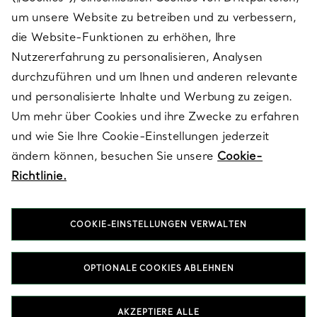
SERVICES
um unsere Website zu betreiben und zu verbessern,
die Website-Funktionen zu erhöhen, Ihre
Nutzererfahrung zu personalisieren, Analysen
ÜBER TIFFANY & CO.
durchzuführen und um Ihnen und anderen relevante
und personalisierte Inhalte und Werbung zu zeigen.
Um mehr über Cookies und ihre Zwecke zu erfahren
RECHTLICHE HINWEISE
und wie Sie Ihre Cookie-Einstellungen jederzeit
ändern können, besuchen Sie unsere
Cookie-
Richtlinie.
FOLGEN SIE UNS
COOKIE-EINSTELLUNGEN VERWALTEN
Standort ändern:
OPTIONALE COOKIES ABLEHNEN
T&Co. 2026
AKZEPTIERE ALLE