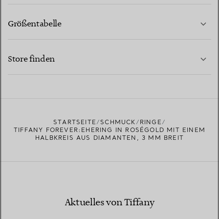
Größentabelle
KONTAKTIEREN SIE UNS
MEHR ERFAHREN
Store finden
MEHR ERFAHREN
EINEN STORE IN IHRER NÄHE FINDEN
STARTSEITE
SCHMUCK
RINGE
TIFFANY FOREVER:EHERING IN ROSÉGOLD MIT EINEM
HALBKREIS AUS DIAMANTEN, 3 MM BREIT
Aktuelles von Tiffany