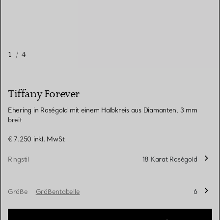
1
/
4
Tiffany Forever
Ehering in Roségold mit einem Halbkreis aus Diamanten, 3 mm
breit
€ 7.250
inkl. MwSt
Ringstil
18 Karat Roségold
Größe
Größentabelle
6