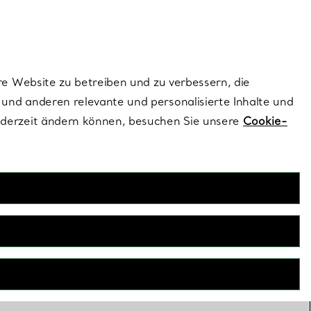
ionen und exklusive Updates an.
Kontaktieren Sie un
Melden Sie sich
re Website zu betreiben und zu verbessern, die
und anderen relevante und personalisierte Inhalte und
ederzeit ändern können, besuchen Sie unsere
Cookie-