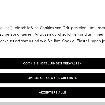
Tiffany.
Melden Sie
sich für die neuesten Nachrichten, kuratierte Inspirat
ies“), einschließlich Cookies von Drittparteien, um unse
u personalisieren, Analysen durchzuführen und um Ihnen 
cke zu erfahren und wie Sie Ihre Cookie-Einstellungen j
COOKIE-EINSTELLUNGEN VERWALTEN
OPTIONALE COOKIES ABLEHNEN
AKZEPTIERE ALLE