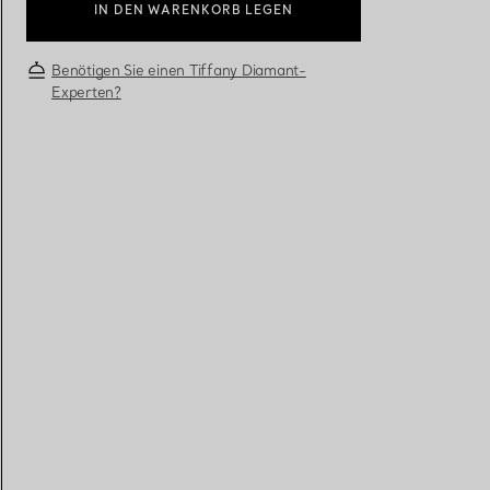
IN DEN WARENKORB LEGEN
Eheringe für Damen
Eheringe für Herren
Benötigen Sie einen Tiffany Diamant-
Experten?
Vereinbaren Sie Ihren
Termin
mit e