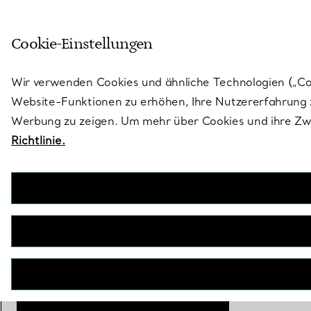
Treten Sie ein in die Welt von 
Cookie-Einstellungen
Gehen Sie auf die Seite „Stores“
Wir verwenden Cookies und ähnliche Technologien („Cook
Website-Funktionen zu erhöhen, Ihre Nutzererfahrung z
Werbung zu zeigen. Um mehr über Cookies und ihre Zwe
Richtlinie.
Tiffany Forever
Ehering in Platin mit einem Vollkreis aus
Diamanten, 3,7 mm breit
€ 26.100
inkl. MwSt
Größe
Größentabelle
6