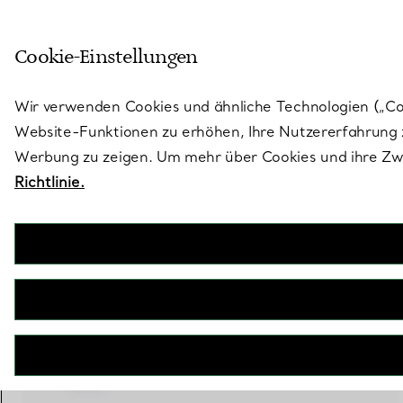
Treten Sie ein in die Welt von 
Cookie-Einstellungen
Gehen Sie auf die Seite „Stores“
Wir verwenden Cookies und ähnliche Technologien („Cook
Website-Funktionen zu erhöhen, Ihre Nutzererfahrung z
Werbung zu zeigen. Um mehr über Cookies und ihre Zwe
Richtlinie.
Tiffany Soleste
Ring in Platin mit einem Smaragd und Diamanten
€ 21.500
inkl. MwSt