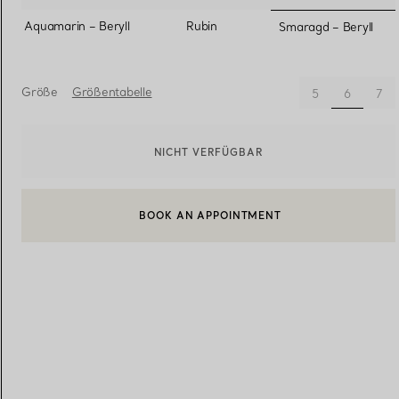
ausgewäh
Aquamarin – Beryll
Rubin
Smaragd – Beryll
Eheringe für Damen
Eheringe für Herren
Größe
Größentabelle
ausgewä
5
6
7
Vereinbaren Sie Ihren
Termin
mit e
NICHT VERFÜGBAR
BOOK AN APPOINTMENT
EINEN KUNDENBERATER KONTAKTIEREN ODER EINEN TERM