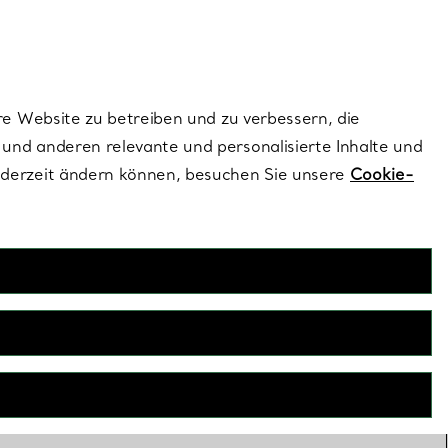
ionen und exklusive Updates an.
Kontaktieren Sie un
Melden Sie sich
re Website zu betreiben und zu verbessern, die
und anderen relevante und personalisierte Inhalte und
ederzeit ändern können, besuchen Sie unsere
Cookie-