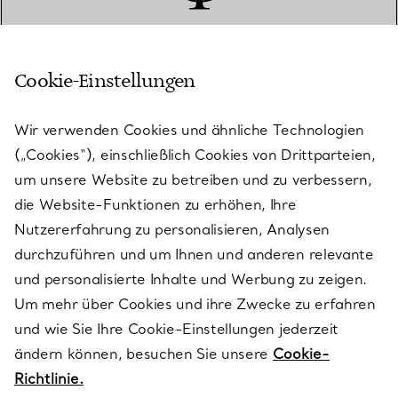
Cookie-Einstellungen
KUNDENSERVICE
Wir verwenden Cookies und ähnliche Technologien
(„Cookies“), einschließlich Cookies von Drittparteien,
SERVICES
um unsere Website zu betreiben und zu verbessern,
die Website-Funktionen zu erhöhen, Ihre
Nutzererfahrung zu personalisieren, Analysen
ÜBER TIFFANY & CO.
durchzuführen und um Ihnen und anderen relevante
und personalisierte Inhalte und Werbung zu zeigen.
Um mehr über Cookies und ihre Zwecke zu erfahren
RECHTLICHE HINWEISE
und wie Sie Ihre Cookie-Einstellungen jederzeit
ändern können, besuchen Sie unsere
Cookie-
Richtlinie.
FOLGEN SIE UNS