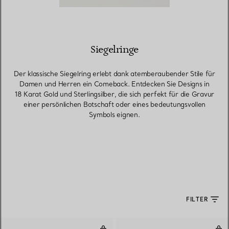
Siegelringe
Der klassische Siegelring erlebt dank atemberaubender Stile für
Damen und Herren ein Comeback. Entdecken Sie Designs in
18 Karat Gold und Sterlingsilber, die sich perfekt für die Gravur
einer persönlichen Botschaft oder eines bedeutungsvollen
Symbols eignen.
FILTER
Herz-Siegelring in Silber, Small
Sieg