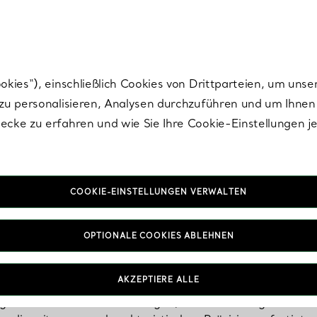
Tiffany.
Melden Sie
sich für die neuesten Nachrichten, kuratierte Inspirat
ies“), einschließlich Cookies von Drittparteien, um unse
u personalisieren, Analysen durchzuführen und um Ihnen 
cke zu erfahren und wie Sie Ihre Cookie-Einstellungen j
COOKIE-EINSTELLUNGEN VERWALTEN
Statement-Ohrring
OPTIONALE COOKIES ABLEHNEN
AKZEPTIERE ALLE
t Ihrem Stil mehr Ausdruck als Statement-Ohrringe. Ziehen 
t goldenen Statement-Ohrringen, Diamant-Designs und e