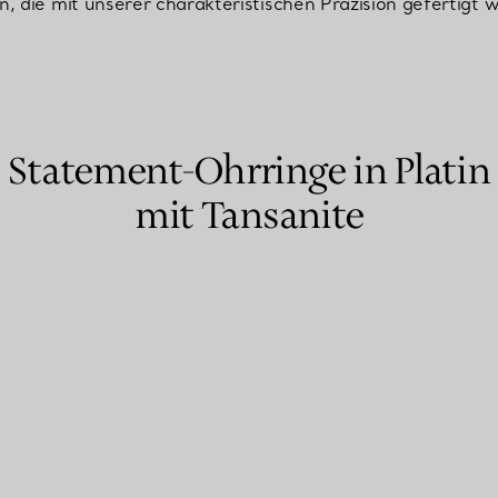
, die mit unserer charakteristischen Präzision gefertigt 
Partnerringe
Eternity Ringe
Statement-Ohrringe in Platin
inem Tiffany-Diamantenexperten.
mit Tansanite