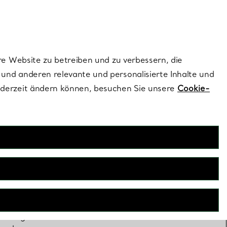
ionen und exklusive Updates an.
Kontaktieren Sie 
Melden Sie si
re Website zu betreiben und zu verbessern, die
und anderen relevante und personalisierte Inhalte und
ederzeit ändern können, besuchen Sie unsere
Cookie-
e
Sie alle Blicke
xtravaganten