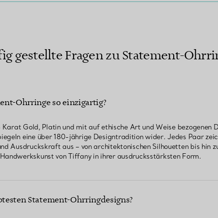
ig gestellte Fragen zu Statement-Ohrr
nt-Ohrringe so einzigartig?
18 Karat Gold, Platin und mit auf ethische Art und Weise bezogenen
egeln eine über 180-jährige Designtradition wider. Jedes Paar zeic
und Ausdruckskraft aus – von architektonischen Silhouetten bis hin 
 Handwerkskunst von Tiffany in ihrer ausdrucksstärksten Form.
ebtesten Statement-Ohrringdesigns?