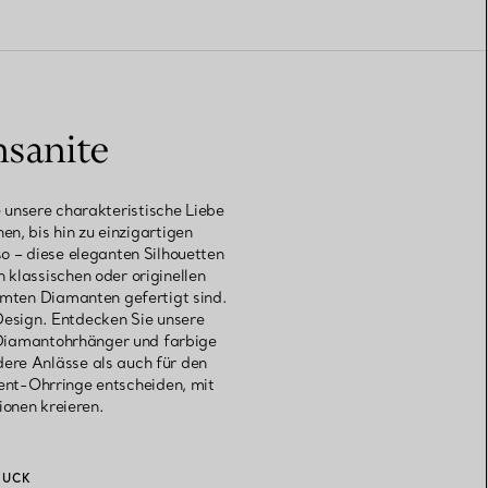
nsanite
 unsere charakteristische Liebe
n, bis hin zu einzigartigen
 – diese eleganten Silhouetten
 klassischen oder originellen
mten Diamanten gefertigt sind.
Design. Entdecken Sie unsere
 Diamantohrhänger und farbige
ere Anlässe als auch für den
ment-Ohrringe entscheiden, mit
onen kreieren.
MUCK