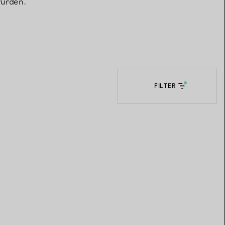
wurden.
Elsa Peretti®
Tipps zur Auswahl eines
Eherings
FILTER