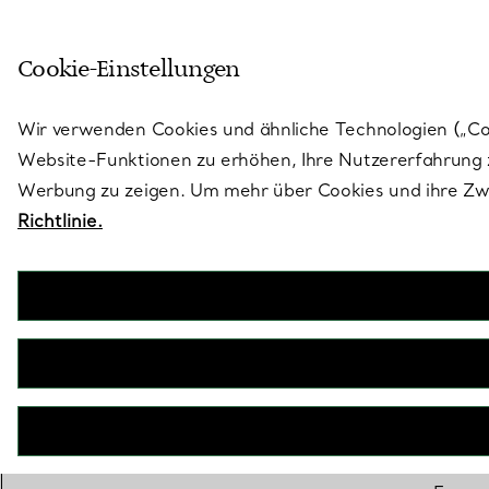
Treten Sie ein in die Welt von 
Cookie-Einstellungen
Gehen Sie auf die Seite „Stores“
Wir verwenden Cookies und ähnliche Technologien („Cook
Website-Funktionen zu erhöhen, Ihre Nutzererfahrung z
Werbung zu zeigen. Um mehr über Cookies und ihre Zwe
Richtlinie.
Nichts verleih
auf sich mi