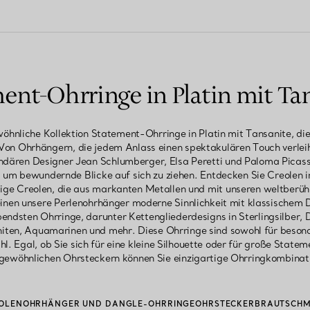
ent-Ohrringe in Platin mit Ta
hnliche Kollektion Statement-Ohrringe in Platin mit Tansanite, die
Von Ohrhängern, die jedem Anlass einen spektakulären Touch verleihe
dären Designer Jean Schlumberger, Elsa Peretti und Paloma Picasso
, um bewundernde Blicke auf sich zu ziehen. Entdecken Sie Creolen in
ige Creolen, die aus markanten Metallen und mit unseren weltberüh
reinen unsere Perlenohrhänger moderne Sinnlichkeit mit klassischem 
ndsten Ohrringe, darunter Kettengliederdesigns in Sterlingsilber,
niten, Aquamarinen und mehr. Diese Ohrringe sind sowohl für besond
. Egal, ob Sie sich für eine kleine Silhouette oder für große State
gewöhnlichen Ohrsteckern können Sie einzigartige Ohrringkombinati
OLEN
OHRHÄNGER UND DANGLE-OHRRINGE
OHRSTECKER
BRAUTSCH