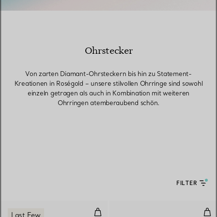
Ohrstecker
Von zarten Diamant-Ohrsteckern bis hin zu Statement-
Kreationen in Roségold – unsere stilvollen Ohrringe sind sowohl
einzeln getragen als auch in Kombination mit weiteren
Ohrringen atemberaubend schön.
FILTER
Circle Ohrringe mit Türkis in Wei
Col
Last Few