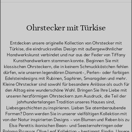
Ohrstecker mit Türkise
Entdecken unsere originelle Kollection von Ohrstecker mit
Türkise, die eindrucksvolles Design mit außergewöhnlicher
Handwerkskunst verbindet und nur aus der Feder von Tiffany
Kunsthandwerkern stammen konnte. Beginnen Sie mit
klassischen Ohrsteckern, die in keinem Schmuckkästchen fehlen
dürfen, wie unseren legendären Diamant-, Perlen- oder farbigen
Edelsteindesigns mit Rubinen, Saphiren, Smaragden und mehr.
Kleine Ohrstecker sind sowohl für besondere Anlässe als auch für
den Alltag eine wunderschöne Wahl. Bringen Sie Ihre Liebe mit
unseren herzförmigen Ohrsteckern zum Ausdruck, die Teil der
jahrhundertelangen Tradition unseres Hauses sind,
Liebesgeschichten zu inspirieren. Lieben Sie atemberaubende
Formen? Dann werden Sie in unserer vielfältigen Kollektion mit
von der Natur inspirierten Designs – von Blumen und Reben bis zu
Elsa Perettis ikonischen Bean- und Seesternohrringen oder
Paloma Picassos Olive Leaf Kollektion – bestimmt fündig. Unsere