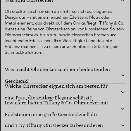
Was sind Ohrstecker?
Ohrstecker zeichnen sich durch ihr schlichtes, elegantes
Design aus – mit einem einzelnen Edelstein, Motiv oder
Metallelement, das direkt auf dem Ohr aufliegt. Tiffany & Co.
bietet eine Reihe von Ohrsteckern an, von klassischem Solitär-
Diamantschmuck bis hin zu ausdrucksstarken Formen und
leuchtenden Edelsteinen. Ihre Vielseitigkeit und dezente
Präsenz machen sie zu einem unverzichtbaren Stück in jeder
Schmuckkollektion.
Was macht Ohrstecker zu einem bedeutenden
Geschenk?
Welche Ohrstecker eignen sich am besten für
eine Frau, die zeitlose Eleganz schätzt?
Inwiefern bieten Tiffany & Co. Ohrstecker mit
Was macht Return to Tiffany™ Herz-Ohrstecker
Edelsteinen eine große Geschenkvielfalt?
und T by Tiffany Ohrstecker zu besonderen