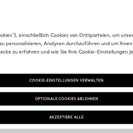
Tiffany.
Melden Sie
sich für die neuesten Nachrichten, kuratierte Inspirat
ies“), einschließlich Cookies von Drittparteien, um unse
u personalisieren, Analysen durchzuführen und um Ihnen 
cke zu erfahren und wie Sie Ihre Cookie-Einstellungen j
COOKIE-EINSTELLUNGEN VERWALTEN
OPTIONALE COOKIES ABLEHNEN
AKZEPTIERE ALLE
IN VEREINBAREN