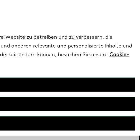
ionen und exklusive Updates an.
Kontaktieren Sie un
Melden Sie sich
re Website zu betreiben und zu verbessern, die
und anderen relevante und personalisierte Inhalte und
ederzeit ändern können, besuchen Sie unsere
Cookie-