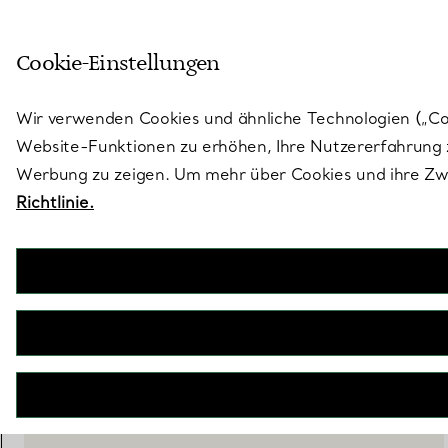
Treten Sie ein in die Welt von 
Cookie-Einstellungen
Gehen Sie auf die Seite „Stores“
Wir verwenden Cookies und ähnliche Technologien („Cook
Website-Funktionen zu erhöhen, Ihre Nutzererfahrung z
Werbung zu zeigen. Um mehr über Cookies und ihre Zwe
Richtlinie.
Tiffany Art Deco
2-Zeiger-Uhr, 15,8 x 49 mm
€ 36.700
inkl. MwSt
IN DEN WARENKORB LEGEN
BOOK AN APPOINTMENT
EINEN KUNDENBERATER KONTAKTIEREN ODER EINEN TERM