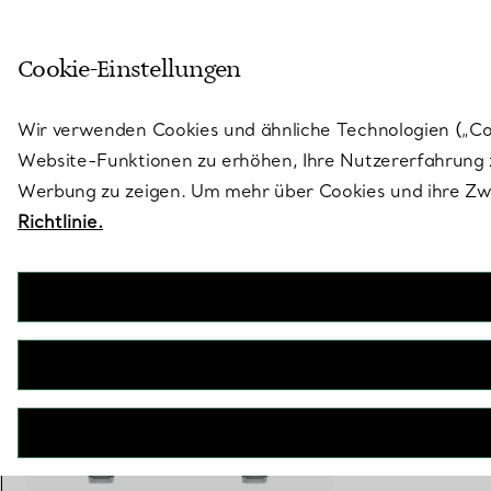
Treten Sie ein in die Welt von 
Cookie-Einstellungen
Gehen Sie auf die Seite „Stores“
Wir verwenden Cookies und ähnliche Technologien („Cook
Website-Funktionen zu erhöhen, Ihre Nutzererfahrung z
Werbung zu zeigen. Um mehr über Cookies und ihre Zwe
Richtlinie.
Atlas®
38-mm-Automatikuhr aus Edelstahl
€ 6.300
inkl. MwSt