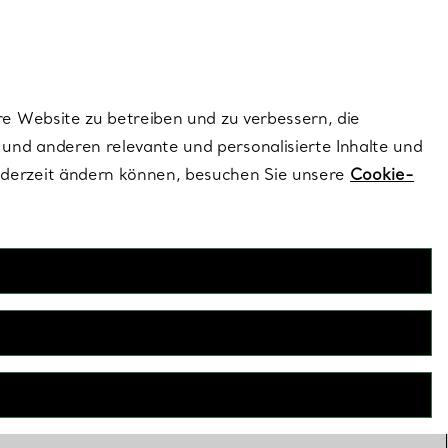
ionen und exklusive Updates an.
Kontaktieren Sie un
Melden Sie sich
re Website zu betreiben und zu verbessern, die
und anderen relevante und personalisierte Inhalte und
ederzeit ändern können, besuchen Sie unsere
Cookie-