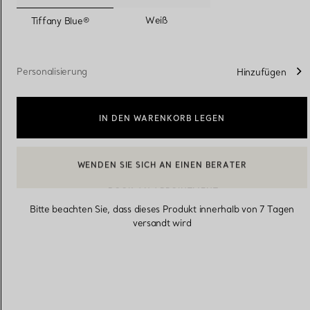
ausgewählt
Weiß
Tiffany Blue®
Eheringe für Damen
Eheringe für Herren
Personalisierung
Hinzufügen
Vereinbaren Sie Ihren
Termin
mit e
IN DEN WARENKORB LEGEN
BOOK AN APPOINTMENT
EINEN KUNDENBERATER KONTAKTIEREN ODER EINEN TERM
Bitte beachten Sie, dass dieses Produkt innerhalb von 7 Tagen
versandt wird