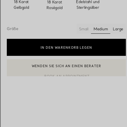
ausgewählt
18 Karat
Edelstahl und
18 Karat
Gelbgold
Sterlingsilber
Roségold
Eheringe für Damen
Eheringe für Herren
Größe
Small
Medium
Large
ausgewählt
Vereinbaren Sie Ihren
Termin
mit e
IN DEN WARENKORB LEGEN
BOOK AN APPOINTMENT
EINEN KUNDENBERATER KONTAKTIEREN ODER EINEN TERM