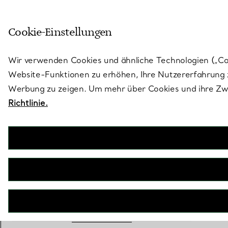
Treten Sie ein in die Welt von 
Cookie-Einstellungen
Gehen Sie auf die Seite „Stores“
Wir verwenden Cookies und ähnliche Technologien („Cook
Website-Funktionen zu erhöhen, Ihre Nutzererfahrung z
Werbung zu zeigen. Um mehr über Cookies und ihre Zwe
Richtlinie.
Tiffany HardWear
Uhr in Roségold mit Pavé-Diamanten und weißem Perlmutt
€ 23.000
inkl. MwSt
+ 1