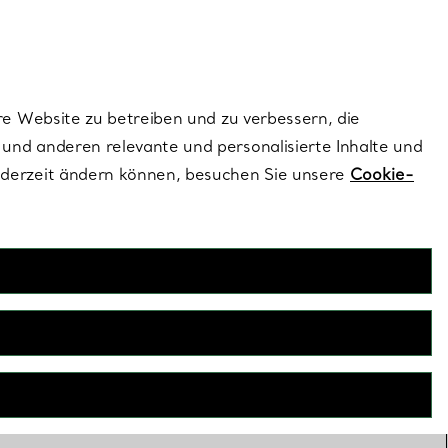
ionen und exklusive Updates an.
Kontaktieren Sie un
Melden Sie sich
re Website zu betreiben und zu verbessern, die
und anderen relevante und personalisierte Inhalte und
ederzeit ändern können, besuchen Sie unsere
Cookie-