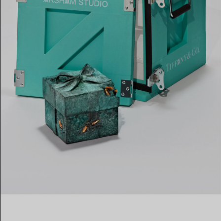
Eheringe für Damen
Eheringe für Herren
Vereinbaren Sie Ihren
Termin
mit e