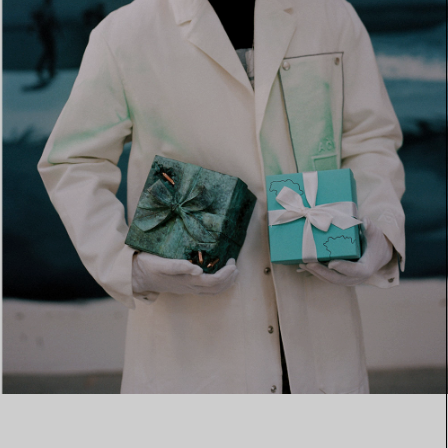
Elsa Peretti®
Tipps zur Auswahl eines
Eherings