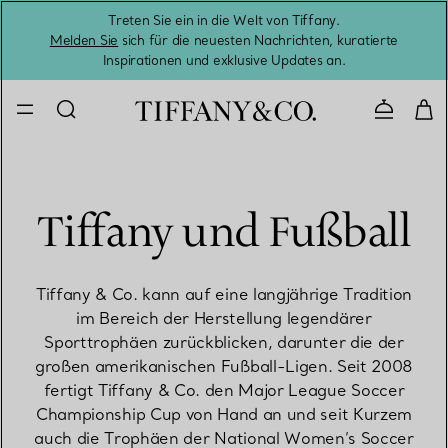
Treten Sie ein in die Welt von Tiffany.
Vom S
Melden Sie
sich für die neuesten Nachrichten, kuratierte
Inspirationen und exklusive Updates an.
Kontaktie
Tiffany und Fußball
Tiffany & Co. kann auf eine langjährige Tradition
im Bereich der Herstellung legendärer
Sporttrophäen zurückblicken, darunter die der
großen amerikanischen Fußball-Ligen. Seit 2008
fertigt Tiffany & Co. den Major League Soccer
Championship Cup von Hand an und seit Kurzem
auch die Trophäen der National Women’s Soccer