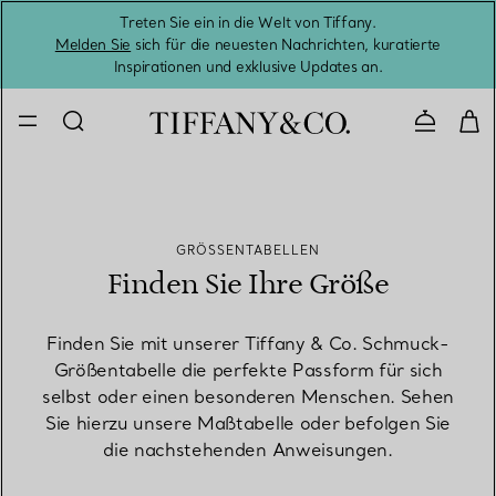
Treten Sie ein in die Welt von Tiffany.
Vom S
Melden Sie
sich für die neuesten Nachrichten, kuratierte
Inspirationen und exklusive Updates an.
Kontaktie
GRÖSSENTABELLEN
Finden Sie Ihre Größe
Finden Sie mit unserer Tiffany & Co. Schmuck-
Größentabelle die perfekte Passform für sich
selbst oder einen besonderen Menschen. Sehen
Sie hierzu unsere Maßtabelle oder befolgen Sie
die nachstehenden Anweisungen.