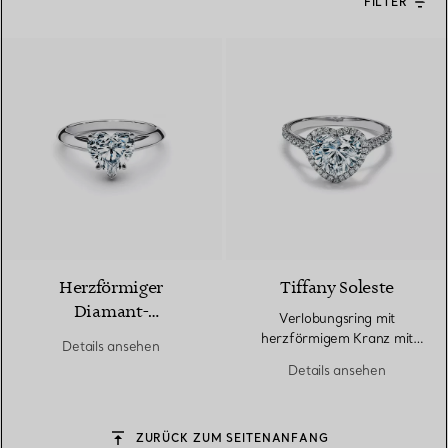
FILTER
Herzförmiger
Tiffany Soleste
Diamant-
Verlobungsring mit
Verlobungsring in
herzförmigem Kranz mit
Details ansehen
Platin
einem Diamantring in Platin
Details ansehen
ZURÜCK ZUM SEITENANFANG