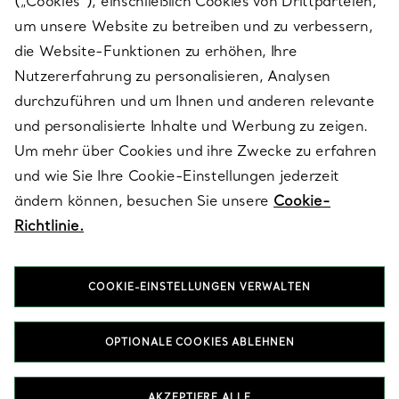
(„Cookies“), einschließlich Cookies von Drittparteien,
SERVICES
um unsere Website zu betreiben und zu verbessern,
die Website-Funktionen zu erhöhen, Ihre
Nutzererfahrung zu personalisieren, Analysen
ÜBER TIFFANY & CO.
durchzuführen und um Ihnen und anderen relevante
und personalisierte Inhalte und Werbung zu zeigen.
Um mehr über Cookies und ihre Zwecke zu erfahren
RECHTLICHE HINWEISE
und wie Sie Ihre Cookie-Einstellungen jederzeit
ändern können, besuchen Sie unsere
Cookie-
Richtlinie.
FOLGEN SIE UNS
COOKIE-EINSTELLUNGEN VERWALTEN
Standort ändern:
OPTIONALE COOKIES ABLEHNEN
T&Co. 2026
AKZEPTIERE ALLE