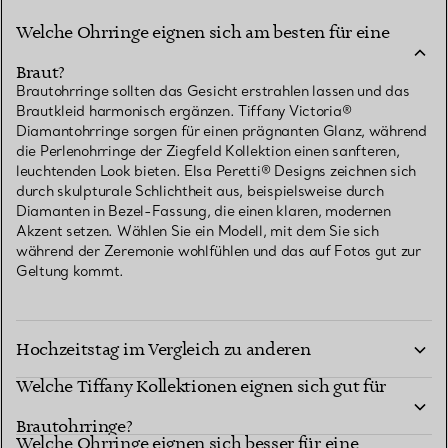
Welche Ohrringe eignen sich am besten für eine
Braut?
Brautohrringe sollten das Gesicht erstrahlen lassen und das
Brautkleid harmonisch ergänzen. Tiffany Victoria®
Diamantohrringe sorgen für einen prägnanten Glanz, während
die Perlenohrringe der Ziegfeld Kollektion einen sanfteren,
leuchtenden Look bieten. Elsa Peretti® Designs zeichnen sich
durch skulpturale Schlichtheit aus, beispielsweise durch
Diamanten in Bezel-Fassung, die einen klaren, modernen
Akzent setzen. Wählen Sie ein Modell, mit dem Sie sich
während der Zeremonie wohlfühlen und das auf Fotos gut zur
Geltung kommt.
Wie wählen Sie Brautohrringe für den
Hochzeitstag im Vergleich zu anderen
Welche Tiffany Kollektionen eignen sich gut für
Brautveranstaltungen aus?
Brautohrringe?
Welche Ohrringe eignen sich besser für eine