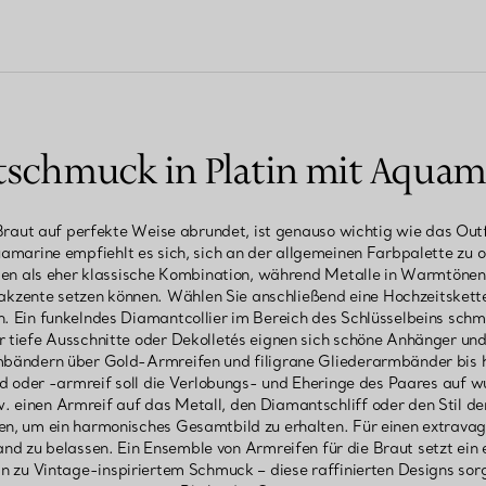
tschmuck in Platin mit Aquam
raut auf perfekte Weise abrundet, ist genauso wichtig wie das Outf
amarine empfiehlt es sich, sich an der allgemeinen Farbpalette zu o
lten als eher klassische Kombination, während Metalle in Warmtöne
kzente setzen können. Wählen Sie anschließend eine Hochzeitskett
. Ein funkelndes Diamantcollier im Bereich des Schlüsselbeins sch
r tiefe Ausschnitte oder Dekolletés eignen sich schöne Anhänger und
ändern über Gold-Armreifen und filigrane Gliederarmbänder bis h
d oder -armreif soll die Verlobungs- und Eheringe des Paares auf 
einen Armreif auf das Metall, den Diamantschliff oder den Stil de
en, um ein harmonisches Gesamtbild zu erhalten. Für einen extravaga
nd zu belassen. Ein Ensemble von Armreifen für die Braut setzt ein
 zu Vintage-inspiriertem Schmuck – diese raffinierten Designs sor