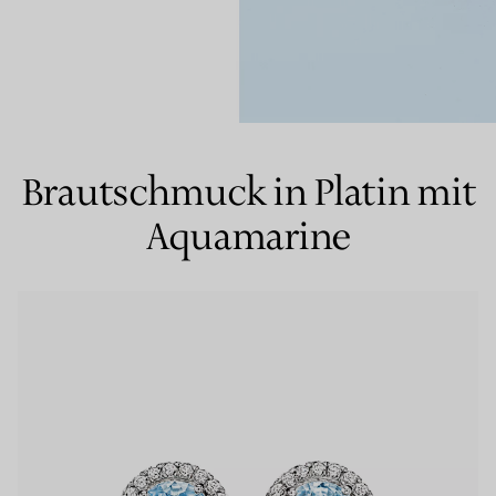
Partnerringe
Eternity Ringe
Brautschmuck in Platin mit
inem Tiffany-Diamantenexperten.
Aquamarine