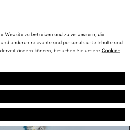
ionen und exklusive Updates an.
Kontaktieren Sie 
Melden Sie si
re Website zu betreiben und zu verbessern, die
und anderen relevante und personalisierte Inhalte und
ederzeit ändern können, besuchen Sie unsere
Cookie-