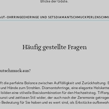
Blicke der Gäste.
AUT-OHRRINGE
EHERINGE UND SETS
DIAMANTSCHMUCK
PERLENSCHM
Häufig gestellte Fragen
autschmuck aus?
 die perfekte Balance zwischen Auffälligkeit und Zurückhaltung: Er
ht und Hände zum Strahlen. Diamantohrringe, eine elegante Halskett
lden eine stilvolle Basiskombination für den Hochzeitstag. Tiffany
nst und zeitlosen Stil wider, der auch nach der Zeremonie getrag
he Bedeutung für Sie haben und es wert sind, als Erbstücke aufbewah