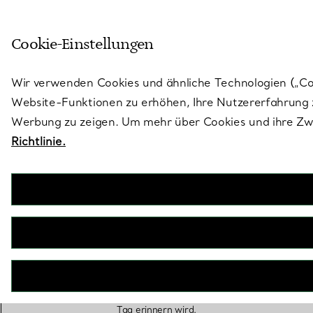
Treten Sie ein in die Welt von 
Cookie-Einstellungen
Gehen Sie auf die Seite „Stores“
Wir verwenden Cookies und ähnliche Technologien („Cook
Website-Funktionen zu erhöhen, Ihre Nutzererfahrung z
Werbung zu zeigen. Um mehr über Cookies und ihre Zwe
Richtlinie.
Braut- und Hochzeitsschmuck
An Ihrem großen Tag kommt es auf jedes Detail
an. Runden Sie Ihren Hochzeits-Look mit einer
wunderschönen Halskette und einem Armband
oder Armreif ab und erfreuen Sie sich an diesem
Schmuck, der Sie für immer an Ihren magischen
Tag erinnern wird.