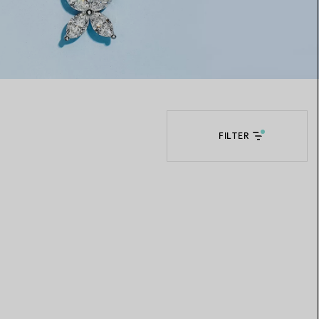
Elsa Peretti®
Tipps zur Auswahl eines
Eherings
FILTER