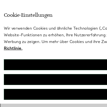
Treten Sie ein in die Welt von 
Cookie-Einstellungen
Gehen Sie auf die Seite „Stores“
Wir verwenden Cookies und ähnliche Technologien („Cook
Website-Funktionen zu erhöhen, Ihre Nutzererfahrung z
Werbung zu zeigen. Um mehr über Cookies und ihre Zwe
Richtlinie.
Tiffany Soleste
Verlobungsring mit ovalem Doppelkranz mit
gelbem Diamant in Platin
JETZT BUCHEN
Benötigen Sie einen Tiffany Diamant-
Experten?