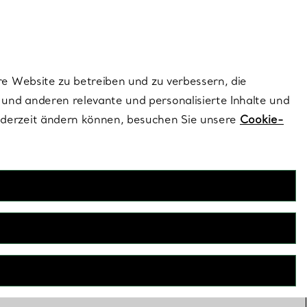
ionen und exklusive Updates an.
Kontaktieren Sie un
Melden Sie sich
re Website zu betreiben und zu verbessern, die
und anderen relevante und personalisierte Inhalte und
ederzeit ändern können, besuchen Sie unsere
Cookie-