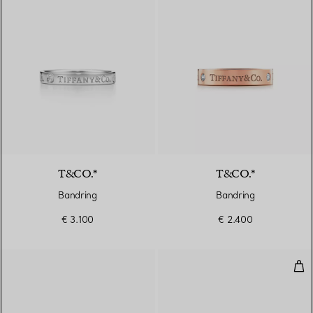
T&CO.®
T&CO.®
Bandring
Bandring
€ 3.100
€ 2.400
Ehe