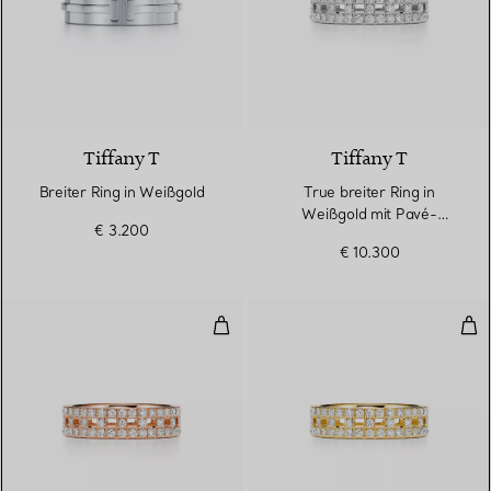
2 Materialien
Tiffany T
Tiffany T
Breiter Ring in Weißgold
True breiter Ring in
Weißgold mit Pavé-
€ 3.200
Diamanten
€ 10.300
True breiter Ring in Roségold m
Tru