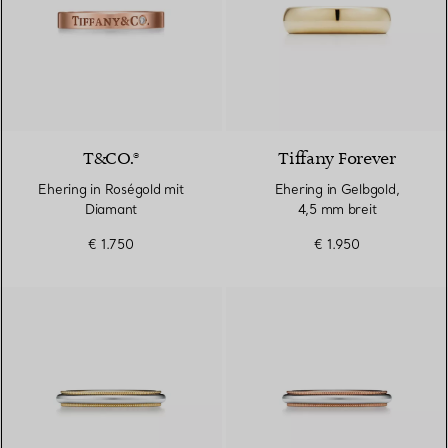
T&CO.®
Tiffany Forever
Ehering in Roségold mit
Ehering in Gelbgold,
Diamant
4,5 mm breit
€ 1.750
€ 1.950