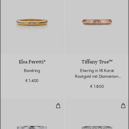
Elsa Peretti®
Tiffany True™
Bandring
Ehering in 18 Karat
Roségold mit Diamanten,
€ 1.400
2,5 mm breit
€ 1.800
Breiter Ring in Weißgold
Tru