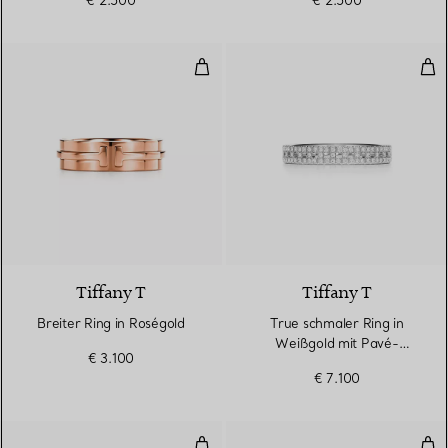
€ 2.500
€ 2.500
Breiter Ring in Roségold
Tru
2 Materialien
Tiffany T
Tiffany T
Breiter Ring in Roségold
True schmaler Ring in
Weißgold mit Pavé-
€ 3.100
Diamanten
€ 7.100
Schmaler Ring in Weißgold
Kom