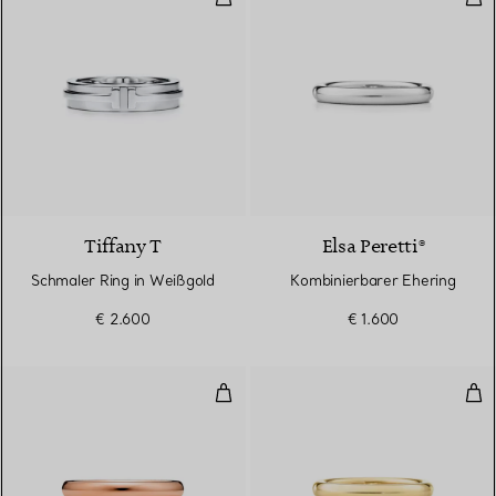
3 Materialien
Tiffany T
Elsa Peretti®
Schmaler Ring in Weißgold
Kombinierbarer Ehering
€ 2.600
€ 1.600
Kombinierbarer Ehering
Kom