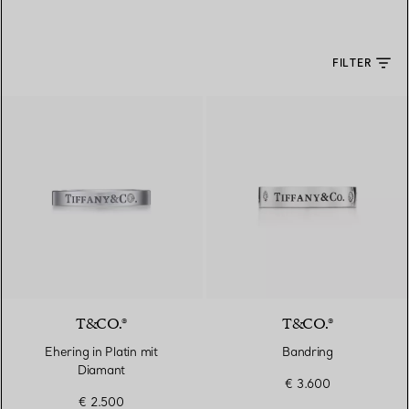
FILTER
T&CO.®
T&CO.®
Ehering in Platin mit
Bandring
Diamant
€ 3.600
€ 2.500