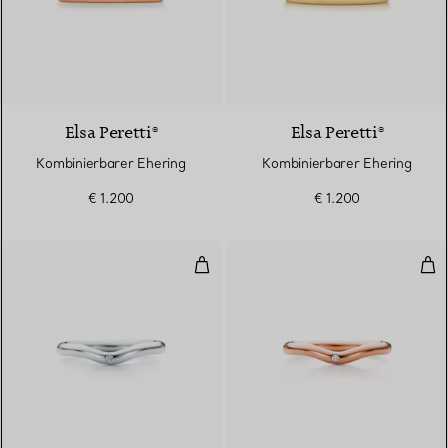
3 Materialien
Elsa Peretti®
Elsa Peretti®
Kombinierbarer Ehering
Kombinierbarer Ehering
€ 1.200
€ 1.200
Trauring
Tra
3 Materialien