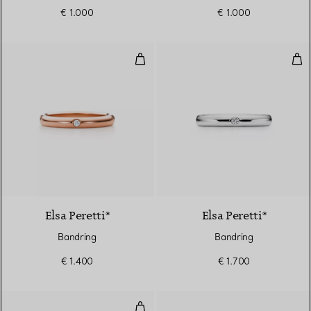
€ 1.000
€ 1.000
Bandring
Ban
3 Materialien
Elsa Peretti®
Elsa Peretti®
Bandring
Bandring
€ 1.400
€ 1.700
Geschwungener Ehering in Plati