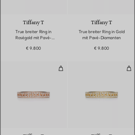
3 Materialien
Tiffany T
Tiffany T
True breiter Ring in
True breiter Ring in Gold
Roségold mit Pavé-
mit Pavé-Diamanten
Diamanten
€ 9.800
€ 9.800
True schmaler Ring in Roségold
Tru
3 Materialien