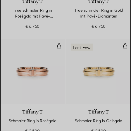
Tiffany T
Tiffany T
True schmaler Ring in
True schmaler Ring in Gold
Roségold mit Pavé-
mit Pavé-Diamanten
Diamanten
€ 6.750
€ 6.750
Schmaler Ring in Roségold
Sch
Last Few
3 Materialien
Tiffany T
Tiffany T
Schmaler Ring in Roségold
Schmaler Ring in Gelbgold