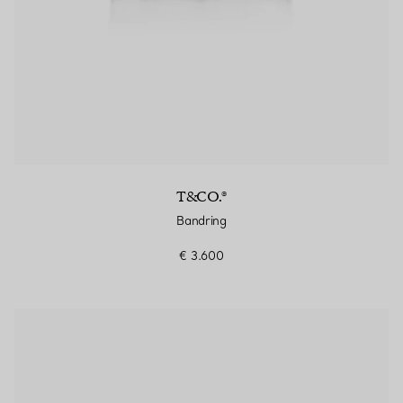
T&CO.®
Bandring
€ 3.600