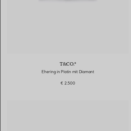
T&CO.®
Ehering in Platin mit Diamant
€ 2.500