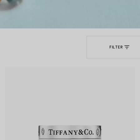
Partnerringe
Eternity Ringe
FILTER
inem Tiffany-Diamantenexperten.