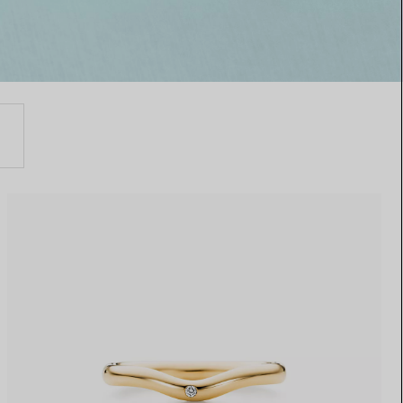
Elsa Peretti®
Tipps zur Auswahl eines
Eherings