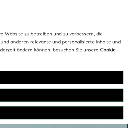
ionen und exklusive Updates an.
Kontaktieren Sie 
Melden Sie si
re Website zu betreiben und zu verbessern, die
und anderen relevante und personalisierte Inhalte und
ederzeit ändern können, besuchen Sie unsere
Cookie-
eringe für Ihn
Herren, wahre Symbole für dauerhafte Partnerschaft und
t es in klassischen und modernen Designs. Alle Tiffany
insten bis zum größten Edelstein – werden entsprechend
 Standards mit außerordentlicher Sorgfalt gefertigt.