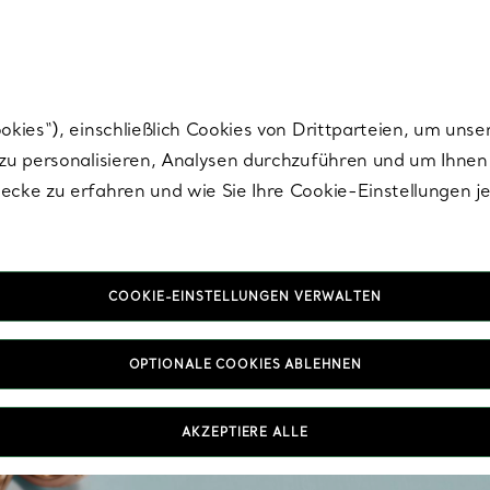
Tiffany.
Melden Sie
sich für die neuesten Nachrichten, kuratierte Inspirat
ies“), einschließlich Cookies von Drittparteien, um unse
u personalisieren, Analysen durchzuführen und um Ihnen 
cke zu erfahren und wie Sie Ihre Cookie-Einstellungen j
COOKIE-EINSTELLUNGEN VERWALTEN
Eh
OPTIONALE COOKIES ABLEHNEN
Unsere Eheringe für 
Verbundenheit, gib
Diamanten – vom kle
AKZEPTIERE ALLE
unseren höchsten