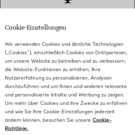
Cookie-Einstellungen
KUNDENSERVICE
Wir verwenden Cookies und ähnliche Technologien
(„Cookies“), einschließlich Cookies von Drittparteien,
SERVICES
um unsere Website zu betreiben und zu verbessern,
die Website-Funktionen zu erhöhen, Ihre
Nutzererfahrung zu personalisieren, Analysen
ÜBER TIFFANY & CO.
durchzuführen und um Ihnen und anderen relevante
und personalisierte Inhalte und Werbung zu zeigen.
Um mehr über Cookies und ihre Zwecke zu erfahren
RECHTLICHE HINWEISE
und wie Sie Ihre Cookie-Einstellungen jederzeit
ändern können, besuchen Sie unsere
Cookie-
Richtlinie.
FOLGEN SIE UNS