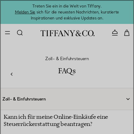
Treten Sie ein in die Welt von Tiffany.
Vom S
Melden Sie
sich für die neuesten Nachrichten, kuratierte
Inspirationen und exklusive Updates an.
Kontaktie
Zoll- & Einfuhrsteuern
FAQs
Zoll- & Einfuhrsteuern
Kann ich für meine Online-Einkäufe eine
Steuerrückerstattung beantragen?