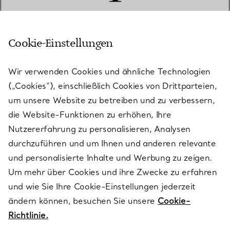
Cookie-Einstellungen
KUNDENSERVICE
Wir verwenden Cookies und ähnliche Technologien
(„Cookies“), einschließlich Cookies von Drittparteien,
SERVICES
um unsere Website zu betreiben und zu verbessern,
die Website-Funktionen zu erhöhen, Ihre
Nutzererfahrung zu personalisieren, Analysen
ÜBER TIFFANY & CO.
durchzuführen und um Ihnen und anderen relevante
und personalisierte Inhalte und Werbung zu zeigen.
Um mehr über Cookies und ihre Zwecke zu erfahren
RECHTLICHE HINWEISE
und wie Sie Ihre Cookie-Einstellungen jederzeit
ändern können, besuchen Sie unsere
Cookie-
Richtlinie.
FOLGEN SIE UNS