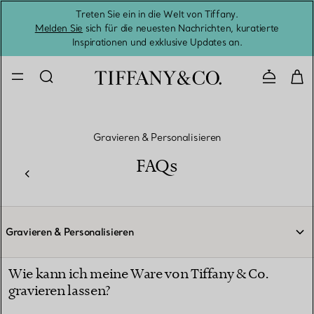
Treten Sie ein in die Welt von Tiffany.
Vom S
Melden Sie
sich für die neuesten Nachrichten, kuratierte
Inspirationen und exklusive Updates an.
Kontaktie
Gravieren & Personalisieren
FAQs
Gravieren & Personalisieren
Wie kann ich meine Ware von Tiffany & Co.
gravieren lassen?