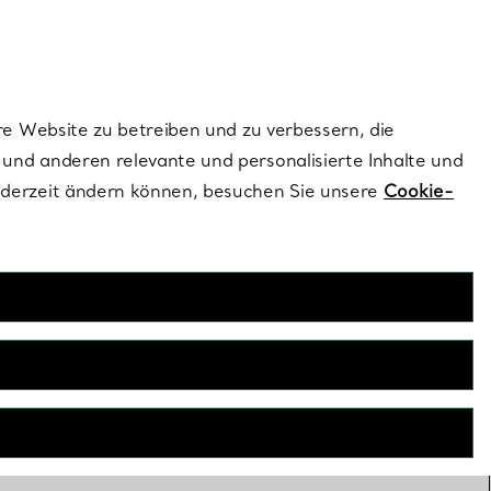
ionen und exklusive Updates an.
Kontaktieren Sie 
Melden Sie si
re Website zu betreiben und zu verbessern, die
und anderen relevante und personalisierte Inhalte und
ederzeit ändern können, besuchen Sie unsere
Cookie-