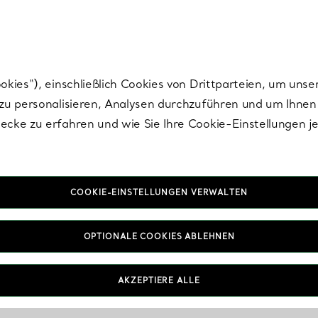
Tiffany.
Melden Sie
sich für die neuesten Nachrichten, kuratierte Inspirat
ies“), einschließlich Cookies von Drittparteien, um unse
u personalisieren, Analysen durchzuführen und um Ihnen 
cke zu erfahren und wie Sie Ihre Cookie-Einstellungen j
COOKIE-EINSTELLUNGEN VERWALTEN
Store Informationen
OPTIONALE COOKIES ABLEHNEN
FAQs
AKZEPTIERE ALLE