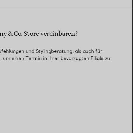
Elsa Peretti®
Tipps zur Auswahl eines
Eherings
ny & Co. Store vereinbaren?
fehlungen und Stylingberatung, als auch für
, um einen Termin in Ihrer bevorzugten Filiale zu