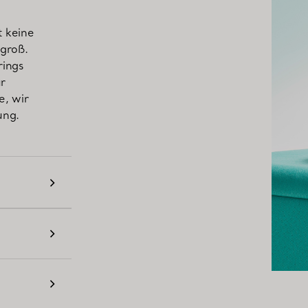
t keine
 groß.
rings
ur
e, wir
ung.