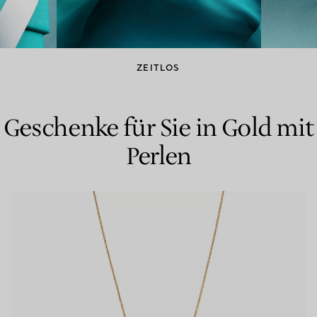
Partnerringe
Eternity Ringe
ZEITLOS
inem Tiffany-Diamantenexperten.
Geschenke für Sie in Gold mit
Perlen