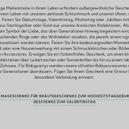
ge Meilensteine in ihrem Leben erfordern außergewöhnliche Geschenk
 Ihrem Leben mit unserem zeitlosen Echtschmuck und unseren Uhren, s
eiern Sie Geburtstage, Valentinstag, Muttertag oder Jubiläen mi
s Sterlingsilber oder Gold aus unseren ikonischen Kollektionen. Als
n Symbol der Liebe, das über Generationen hinweg begeistern wird
ruckenden Ringe oder das Wohndekor ansehen, die jeweils einem sign
rsonalisiert werden können. Feiern Sie ihre bedeutungsvollen Moment
d oder eine Hauseinweihung mit einem Schmuckkästchen oder Bilder
n Accessoires. Erwägen Sie ein farbenfrohes Geschenk, um einen 
delsteinen über Ledertaschen oder Sonnenbrillen bis hin zu einem le
hr Zuhause. Für Babypartys werden unsere stilvollen Babyaccessoires
e Generationen überdauern. Fügen Sie ihrem Geschenk eine Gravur hi
besondere Verbindung erinnert.
AMA
GESCHENKE FÜR BRÄUTE
GESCHENKE ZUM HOCHZEITSTAG
GEBUR
GESCHENKE ZUM VALENTINSTAG