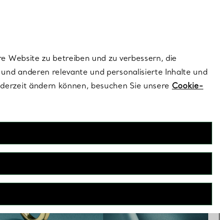
ionen und exklusive Updates an.
Kontaktieren Sie 
Melden Sie si
re Website zu betreiben und zu verbessern, die
und anderen relevante und personalisierte Inhalte und
ederzeit ändern können, besuchen Sie unsere
Cookie-