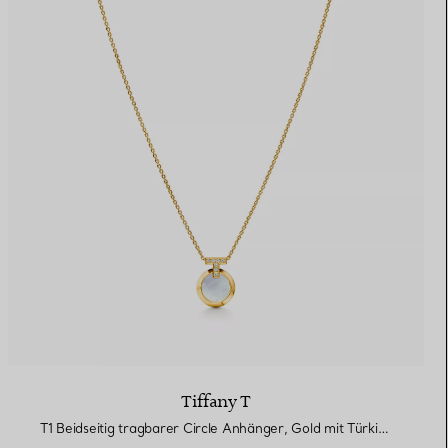
Tiffany T
T1 Beidseitig tragbarer Circle Anhänger, Gold mit Türkis und Perlmutt