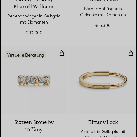
Pharrell Williams
Kleiner Anhänger in
Gelbgold mit Diamanten
Perlenanhänger in Gelbgold
mit Diamanten
€ 5.300
€ 10.000
Ring in Gelbgold und Platin mit 
Arm
Virtuelle Beratung
4 Farben
Sixteen Stone by
Tiffany Lock
Tiffany
Armreif in Gelbgold mit