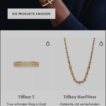
DIE PRODUKTE ANSEHEN
True schmaler Ring in Gold mit
Hal
3 Materialien
Tiffany T
Tiffany HardWear
True schmaler Ring in Gold
Halskette mit verlaufenden