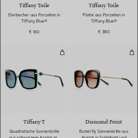
Tiffany Toile
Tiffany Toile
Eierbecher aus Porzellan in
Platte aus Porzellan in
Tiffany Blue®
Tiffany Blue®
€ 160
€ 380
Quadratische Sonnenbrille aus s
But
Tiffany T
Diamond Point
Quadratische Sonnenbrille
Butterfly Sonnenbrille aus
aus schwarzem Acetat mit
Acetat in Schildpatt und