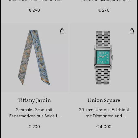
Gläsern mit Farbverlauf in
Tiffany Blue® mit
€ 290
€ 270
Tiffany Blue®
blassgoldfarbenem Metall
Schmaler Schal mit Federmotiven
20-
Tiffany Jardin
Union Square
Schmaler Schal mit
20-mm-Uhr aus Edelstahl
Federmotiven aus Seide in
mit Diamanten und
Tiffany Blue®
Zifferblatt in Tiffany Blue®
€ 200
€ 4.000