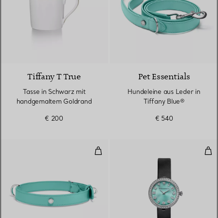
2 Farben
Tiffany T True
Pet Essentials
Tasse in Schwarz mit
Hundeleine aus Leder in
handgemaltem Goldrand
Tiffany Blue®
€ 200
€ 540
Tierhalsband aus Leder in Tiffan
Run