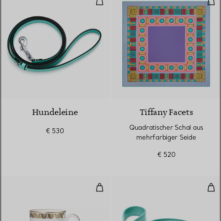
Hundeleine
Tiffany Facets
Quadratischer Schal aus
€ 530
mehrfarbiger Seide
€ 520
Tasse in Schwarz mit handgema
Hun