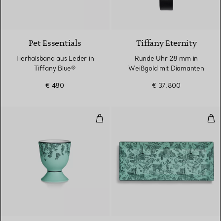
Pet Essentials
Tiffany Eternity
Tierhalsband aus Leder in
Runde Uhr 28 mm in
Tiffany Blue®
Weißgold mit Diamanten
€ 480
€ 37.800
Eierbecher aus Porzellan in Tiff
Plat