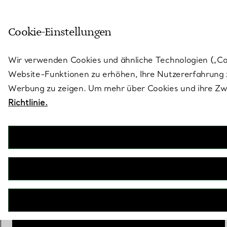
Treten Sie ein in die Welt von 
Cookie-Einstellungen
Gehen Sie auf die Seite „Stores“
Wir verwenden Cookies und ähnliche Technologien („Cook
Website-Funktionen zu erhöhen, Ihre Nutzererfahrung z
Werbung zu zeigen. Um mehr über Cookies und ihre Zwe
Richtlinie.
Atlas®
38-mm-Automatikuhr aus Edelstahl
€ 5.750
inkl. MwSt
Personalisierung
Hinzufügen
IN DEN WARENKORB LEGEN