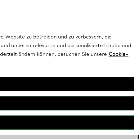
ionen und exklusive Updates an.
Kontaktieren Sie un
Melden Sie sich
re Website zu betreiben und zu verbessern, die
und anderen relevante und personalisierte Inhalte und
ederzeit ändern können, besuchen Sie unsere
Cookie-