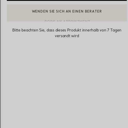
BOOK AN APPOINTMENT
EINEN KUNDENBERATER KONTAKTIEREN ODER EINEN TERM
Eheringe für Damen
Eheringe für Herren
Bitte beachten Sie, dass dieses Produkt innerhalb von 7 Tagen
versandt wird
Vereinbaren Sie Ihren
Termin
mit e